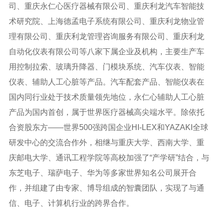
司、重庆永仁心医疗器械有限公司、重庆利龙汽车智能技
术研究院、上海德孟电子系统有限公司、重庆利龙物业管
理有限公司、重庆利龙管理咨询服务有限公司、重庆利龙
自动化仪表有限公司等八家下属企业及机构，主要生产车
用控制拉索、玻璃升降器、门模块系统、汽车仪表、智能
仪表、辅助人工心脏等产品。汽车配套产品、智能仪表在
国内同行业处于技术质量领先地位，永仁心辅助人工心脏
产品为国内首创，属于世界医疗器械高尖端水平。除依托
合资股东方——世界500强跨国企业HI-LEX和YAZAKI全球
研发中心的交流合作外，相继与重庆大学、西南大学、重
庆邮电大学、通讯工程学院等高校加强了“产学研”结合，与
东芝电子、瑞萨电子、华为等多家世界知名公司展开合
作，并组建了由专家、博导组成的智囊团队，实现了与通
信、电子、计算机行业的跨界合作。