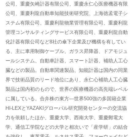
公司、重慶矢崎計器有限公司、重慶永仁心医療機器有限
公司、重慶利龍自動車知能技術研究院、上海徳孟電子シ
ステム有限公司、重慶利龍物業管理有限公司、重慶利龍
管理コンサルティングサービス有限公司、重慶利龍自動
化計器有限公司など8社の傘下企業及び機構を有してい
る、主に車用制御ケーブル、ガラス昇降器、ドアモジュ
ールシステム、自動車計器、スマート計器、補助人工心
臓などの製品。自動車関連製品、知能計器は国内の同業
界で技術品質のリード地位にあり、永仁心補助人工心臓
製品は国内初のもので、世界の医療機器の高先端レベル
に属している。合弁株の東方―世界500強の多国籍企業
HI-LEXとYAZAKIグローバル研究開発センターの交流協
力を依頼したほか、重慶大学、西南大学、重慶郵電大
学、通信工学院などの大学と相次いで「産学研」の結合
を強化し、東芝電子、ルネサス電子、ファーウェイなど