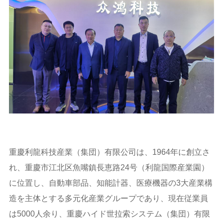
重慶利龍科技産業（集団）有限公司は、1964年に創立さ
れ、重慶市江北区魚嘴鎮長恵路24号（利龍国際産業園）
に位置し、自動車部品、知能計器、医療機器の3大産業構
造を主体とする多元化産業グループであり、現在従業員
は5000人余り、重慶ハイド世拉索システム（集団）有限